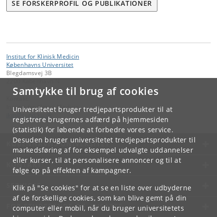
SE FORSKERPROFIL OG PUBLIKATIONER
Institut for Klinisk Medicin
Københavns Universitet
Blegdamsvej 3B
2200 København N
Samtykke til brug af cookies
Kontakt:
Institut for Klinisk Medicin
Universitetet bruger tredjepartsprodukter til at
ikm
@
sund
.
ku
.
dk
registrere brugernes adfærd på hjemmesiden
(statistik) for løbende at forbedre vores service.
Desuden bruger universitetet tredjepartsprodukter til
KØBENHAVNS UNIVERSITET
markedsføring af for eksempel udvalgte uddannelser
eller kurser, til at personalisere annoncer og til at
KONTAKT
følge op på effekten af kampagner.
SERVICES
Klik på "Se cookies" for at se en liste over udbyderne
af de forskellige cookies, som kan blive gemt på din
FOR STUDERENDE OG ANSATTE
computer eller mobil, når du bruger universitetets