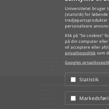
Arb
Psyk
Universitetet bruger 
(statistik) for løbend
S
tredjepartsprodukter t
personalisere annonce
Klik på "Se cookies" f
på din computer eller
vil acceptere eller af
privatlivspolitik
som du
Institut for Klinisk Medicin
Københavns Universitet
Googles privatlivspoli
Blegdamsvej 3B
2200 København N
Statistik
Acceptér eller afslå
KØBENHAVNS UNIVERSITET
KO
Ledelse
Fin
Administration
Fin
Markedsfør
Acceptér eller afslå
Fakulteter
Kon
Institutter
Forskningscentre
SE