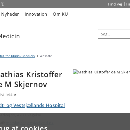
Find vej
F
Nyheder
Innovation
Om KU
 Medicin
itut for Klinisk Medicin
Ansatte
athias Kristoffer
e M Skjernov
isk lektor
t- og Vestsjællands Hospital
ledvej 11, 4200 Slagelse
ail:
matsk@regionsjaelland.dk
rug af cookies