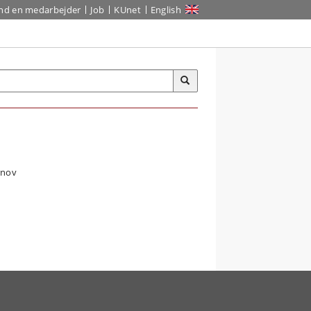
ind en medarbejder
Job
KUnet
English