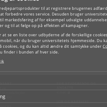
ejdsområde
iatri
tredjepartsprodukter til at registrere brugernes adfæ
e at forbedre vores service. Desuden bruger universitet
E FORSKERPROFIL OG PUBLIKATIONER
il markedsføring af for eksempel udvalgte uddannelser e
r og til at følge op på effekten af kampagner.
or at se en liste over udbyderne af de forskellige cooki
 mobil, når du bruger universitetets hjemmeside. Du k
slå cookies, og du kan altid ændre dit samtykke under
Co
 finder i bunden af hver side.
tik
NTAKT
FOR STUDERENDE OG
ANSATTE
d vej
KUnet
d en medarbejder
ing
takt KU
JOB OG KARRIERE
RVICES
Ledige stillinger