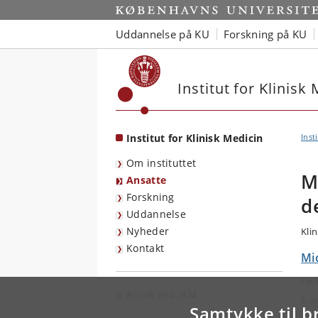
Start
Uddannelse på KU
Forskning på KU
Institut for Klinisk
Institut for Klinisk Medicin
Inst
Om instituttet
M
Ansatte
Forskning
d
Uddannelse
Nyheder
Klin
Kontakt
Mid
Fæl
Ansat ved IKM
E-m
Samtykke til b