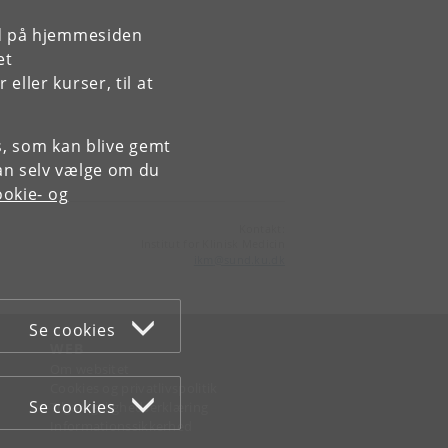
rd på hjemmesiden
et
ller kurser, til at
es, som kan blive gemt
an selv vælge om du
okie- og
Kontakt:
Institut for Klinisk Medicin
ikm
@
sund
.
ku
.
dk
Se cookies
WEB
Om websitet
Cookies og privatlivspolitik
Se cookies
Tilgængelighedserklæring
Informationssikkerhed