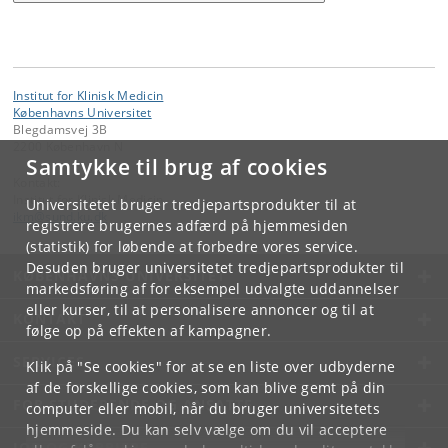
Institut for Klinisk Medicin
Københavns Universitet
Blegdamsvej 3B
2200 København N
Samtykke til brug af cookies
Kontakt:
Institut for Klinisk Medicin
Universitetet bruger tredjepartsprodukter til at
ikm
@
sund
.
ku
.
dk
registrere brugernes adfærd på hjemmesiden
(statistik) for løbende at forbedre vores service.
Desuden bruger universitetet tredjepartsprodukter til
KØBENHAVNS UNIVERSITET
markedsføring af for eksempel udvalgte uddannelser
eller kurser, til at personalisere annoncer og til at
KONTAKT
følge op på effekten af kampagner.
SERVICES
Klik på "Se cookies" for at se en liste over udbyderne
af de forskellige cookies, som kan blive gemt på din
FOR STUDERENDE OG ANSATTE
computer eller mobil, når du bruger universitetets
hjemmeside. Du kan selv vælge om du vil acceptere
JOB OG KARRIERE