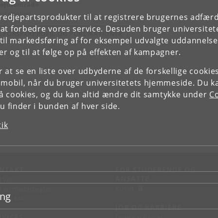
ejdsområde
stesiologi
tredjepartsprodukter til at registrere brugernes adfæ
e at forbedre vores service. Desuden bruger universitet
E FORSKERPROFIL OG PUBLIKATIONER
il markedsføring af for eksempel udvalgte uddannelser e
r og til at følge op på effekten af kampagner.
or at se en liste over udbyderne af de forskellige cooki
 mobil, når du bruger universitetets hjemmeside. Du k
slå cookies, og du kan altid ændre dit samtykke under
Co
 finder i bunden af hver side.
tik
NTAKT
FOR STUDERENDE OG
ANSATTE
d vej
KUnet
d en medarbejder
ing
takt KU
JOB OG KARRIERE
RVICES
Ledige stillinger