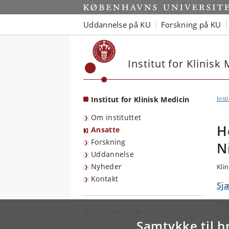
Start
Uddannelse på KU
Forskning på KU
Institut for Klinisk
Institut for Klinisk Medicin
Inst
Om instituttet
H
Ansatte
Forskning
N
Uddannelse
Nyheder
Kli
Kontakt
Sjæ
Køg
Ansat ved IKM
E-m
Samtykke til b