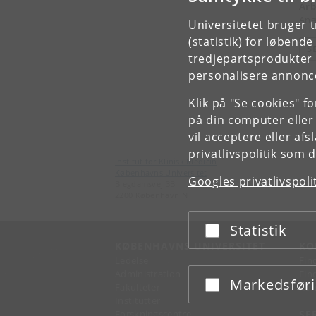
Arb
Anæ
Universitetet bruger 
(statistik) for løbend
S
tredjepartsprodukter t
personalisere annonce
Klik på "Se cookies" f
på din computer eller
vil acceptere eller af
privatlivspolitik
som du
Institut for Klinisk Medicin
Københavns Universitet
Googles privatlivspoli
Blegdamsvej 3B
2200 København N
Statistik
Acceptér eller afslå
KØBENHAVNS UNIVERSITET
KO
Ledelse
Fin
Administration
Fin
Markedsfør
Acceptér eller afslå
Fakulteter
Kon
Institutter
Forskningscentre
SE