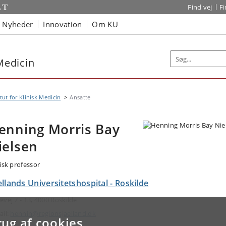
Find vej
F
Nyheder
Innovation
Om KU
 Medicin
itut for Klinisk Medicin
Ansatte
enning Morris Bay
ielsen
nisk professor
llands Universitetshospital - Roskilde
evej 7 - 13, 4000 Roskilde
ail:
hennin@regionsjaelland.dk
rug af cookies