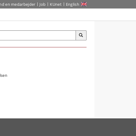
ind en medarbejder
Job
KUnet
English