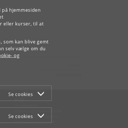
rd på hjemmesiden
et
ller kurser, til at
es, som kan blive gemt
an selv vælge om du
okie- og
Kontakt:
Institut for Klinisk Medicin
ikm
@
sund
.
ku
.
dk
Se cookies
WEB
Om websitet
Cookies og privatlivspolitik
Se cookies
Tilgængelighedserklæring
Informationssikkerhed