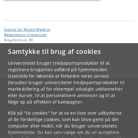
Institut for Klinisk Medicin
Københavns Universitet
Blegdamsvej 3B
2200 København N
Samtykke til brug af cookies
Kontakt:
Institut for Klinisk Medicin
Universitetet bruger tredjepartsprodukter til at
ikm
@
sund
.
ku
.
dk
registrere brugernes adfærd på hjemmesiden
(statistik) for løbende at forbedre vores service.
Desuden bruger universitetet tredjepartsprodukter til
KØBENHAVNS UNIVERSITET
markedsføring af for eksempel udvalgte uddannelser
eller kurser, til at personalisere annoncer og til at
KONTAKT
følge op på effekten af kampagner.
SERVICES
Klik på "Se cookies" for at se en liste over udbyderne
af de forskellige cookies, som kan blive gemt på din
FOR STUDERENDE OG ANSATTE
computer eller mobil, når du bruger universitetets
hjemmeside. Du kan selv vælge om du vil acceptere
JOB OG KARRIERE