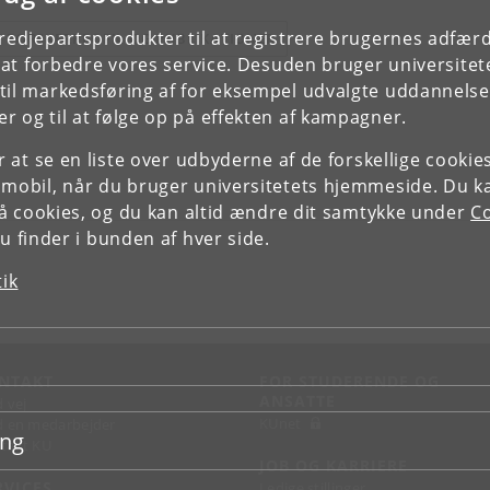
tredjepartsprodukter til at registrere brugernes adfæ
E FORSKERPROFIL OG PUBLIKATIONER
e at forbedre vores service. Desuden bruger universitet
il markedsføring af for eksempel udvalgte uddannelser e
r og til at følge op på effekten af kampagner.
or at se en liste over udbyderne af de forskellige cooki
 mobil, når du bruger universitetets hjemmeside. Du k
slå cookies, og du kan altid ændre dit samtykke under
Co
 finder i bunden af hver side.
tik
NTAKT
FOR STUDERENDE OG
ANSATTE
d vej
KUnet
d en medarbejder
ing
takt KU
JOB OG KARRIERE
RVICES
Ledige stillinger