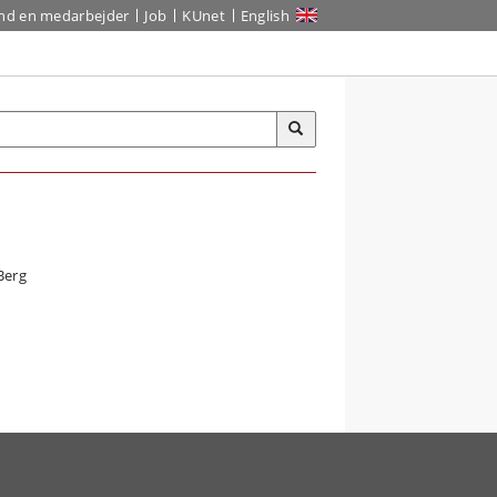
ind en medarbejder
Job
KUnet
English