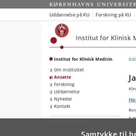
Start
Uddannelse på KU
Forskning på KU
Institut for Klinisk
Institut for Klinisk Medicin
Inst
Om instituttet
J
Ansatte
Forskning
Kli
Uddannelse
Nyheder
Her
Kontakt
Bor
E-m
Ansat ved IKM
Arb
Samtykke til b
Plas