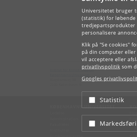
Universitetet bruger 
S
(statistik) for løbend
tredjepartsprodukter t
personalisere annonce
Klik på "Se cookies" f
på din computer eller
vil acceptere eller af
privatlivspolitik
som du
Institut for Klinisk Medicin
Københavns Universitet
Googles privatlivspoli
Blegdamsvej 3B
2200 København N
Statistik
Acceptér eller afslå
KØBENHAVNS UNIVERSITET
KO
Ledelse
Fin
Administration
Fin
Markedsfør
Acceptér eller afslå
Fakulteter
Kon
Institutter
Forskningscentre
SE