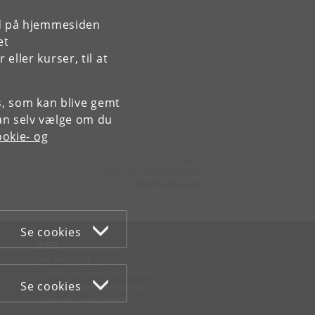
rd på hjemmesiden
et
ller kurser, til at
es, som kan blive gemt
an selv vælge om du
okie- og
Kontakt:
Institut for Klinisk Medicin
ikm
@
sund
.
ku
.
dk
Se cookies
WEB
Om websitet
Cookies og privatlivspolitik
Se cookies
Tilgængelighedserklæring
Informationssikkerhed