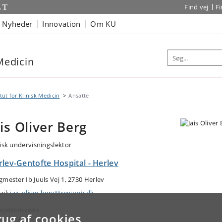
Find vej
F
Nyheder
Innovation
Om KU
 Medicin
itut for Klinisk Medicin
Ansatte
ais Oliver Berg
nisk undervisningslektor
lev-Gentofte Hospital - Herlev
gmester Ib Juuls Vej 1, 2730 Herlev
ail:
jais.oliver.berg@regionh.dk
ejdsområde
rug af cookies
tikkirurgi