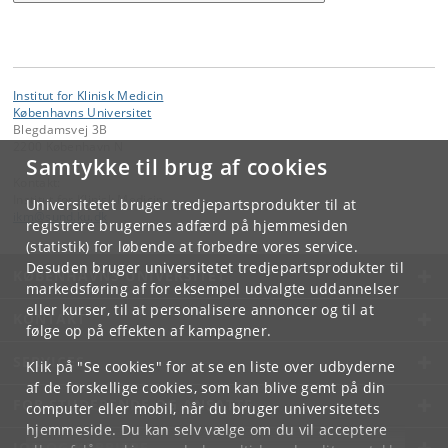
Institut for Klinisk Medicin
Københavns Universitet
Blegdamsvej 3B
2200 København N
Samtykke til brug af cookies
Kontakt:
Institut for Klinisk Medicin
Universitetet bruger tredjepartsprodukter til at
ikm
@
sund
.
ku
.
dk
registrere brugernes adfærd på hjemmesiden
(statistik) for løbende at forbedre vores service.
Desuden bruger universitetet tredjepartsprodukter til
KØBENHAVNS UNIVERSITET
markedsføring af for eksempel udvalgte uddannelser
eller kurser, til at personalisere annoncer og til at
KONTAKT
følge op på effekten af kampagner.
SERVICES
Klik på "Se cookies" for at se en liste over udbyderne
af de forskellige cookies, som kan blive gemt på din
FOR STUDERENDE OG ANSATTE
computer eller mobil, når du bruger universitetets
hjemmeside. Du kan selv vælge om du vil acceptere
JOB OG KARRIERE