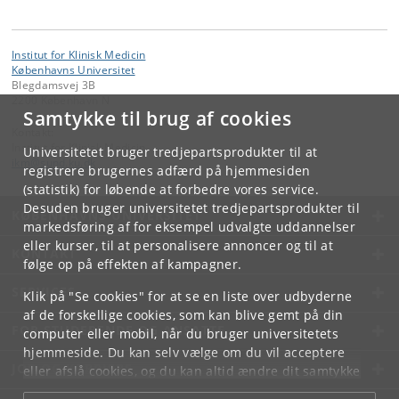
Institut for Klinisk Medicin
Københavns Universitet
Blegdamsvej 3B
2200 København N
Samtykke til brug af cookies
Kontakt:
Institut for Klinisk Medicin
Universitetet bruger tredjepartsprodukter til at
ikm
@
sund
.
ku
.
dk
registrere brugernes adfærd på hjemmesiden
(statistik) for løbende at forbedre vores service.
Desuden bruger universitetet tredjepartsprodukter til
KØBENHAVNS UNIVERSITET
markedsføring af for eksempel udvalgte uddannelser
eller kurser, til at personalisere annoncer og til at
KONTAKT
følge op på effekten af kampagner.
SERVICES
Klik på "Se cookies" for at se en liste over udbyderne
af de forskellige cookies, som kan blive gemt på din
FOR STUDERENDE OG ANSATTE
computer eller mobil, når du bruger universitetets
hjemmeside. Du kan selv vælge om du vil acceptere
JOB OG KARRIERE
eller afslå cookies, og du kan altid ændre dit samtykke
under
Cookie- og privatlivspolitik
som du finder i