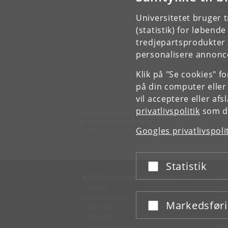
Tel
Mob
Universitetet bruger 
(statistik) for løbend
Arb
tredjepartsprodukter t
Kli
personalisere annonce
S
Klik på "Se cookies" f
på din computer eller
vil acceptere eller af
privatlivspolitik
som du
Institut for Klinisk Medicin
Københavns Universitet
Googles privatlivspoli
Blegdamsvej 3B
2200 København N
Statistik
Acceptér eller afslå
KØBENHAVNS UNIVERSITET
KO
Ledelse
Fin
Administration
Fin
Markedsfør
Acceptér eller afslå
Fakulteter
Kon
Institutter
Forskningscentre
SE