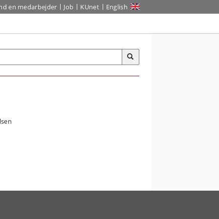
ind en medarbejder
Job
KUnet
English