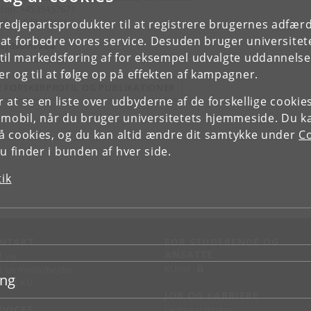
efon: +4535457671
il: +4540683911
tredjepartsprodukter til at registrere brugernes adfæ
e at forbedre vores service. Desuden bruger universitet
ejdsområde
il markedsføring af for eksempel udvalgte uddannelser e
nisk farmakologi
r og til at følge op på effekten af kampagner.
E FORSKERPROFIL OG PUBLIKATIONER
or at se en liste over udbyderne af de forskellige cooki
 mobil, når du bruger universitetets hjemmeside. Du k
slå cookies, og du kan altid ændre dit samtykke under
Co
 finder i bunden af hver side.
tik
NTAKT
FOR STUDERENDE OG
ANSATTE
d vej
KUnet
d en medarbejder
ing
takt KU
JOB OG KARRIERE
RVICES
Ledige stillinger