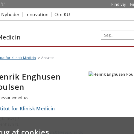
Find vej
F
Nyheder
Innovation
Om KU
 Medicin
itut for Klinisk Medicin
Ansatte
enrik Enghusen
oulsen
fessor emeritus
titut for Klinisk Medicin
gdamsvej 3
enhavn N.
rug af cookies
ail:
Henrik.Enghusen.Poulsen.01@regionh.dk