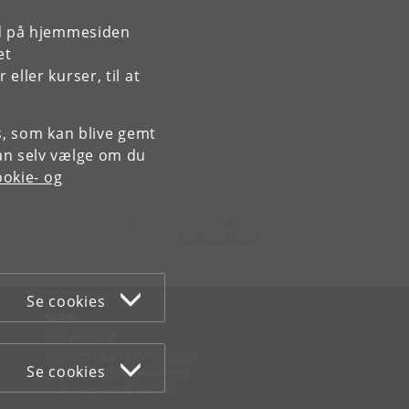
rd på hjemmesiden
et
ller kurser, til at
es, som kan blive gemt
an selv vælge om du
okie- og
Kontakt:
Institut for Klinisk Medicin
ikm
@
sund
.
ku
.
dk
Se cookies
WEB
Om websitet
Cookies og privatlivspolitik
Se cookies
Tilgængelighedserklæring
Informationssikkerhed