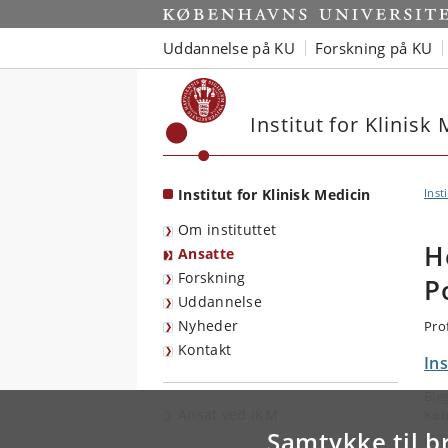
Start
Uddannelse på KU
Forskning på KU
Institut for Klinisk
Institut for Klinisk Medicin
Inst
Om instituttet
H
Ansatte
Forskning
P
Uddannelse
Nyheder
Pro
Kontakt
Ins
Ble
Ansat ved IKM
Køb
Samtykke til b
E-m