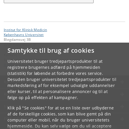
Institut for Klinisk Medicin
Københavns Universitet
Blegdamsvej 3B
2200 København N
Samtykke til brug af cookies
Kontakt:
Institut for Klinisk Medicin
Universitetet bruger tredjepartsprodukter til at
ikm
@
sund
.
ku
.
dk
registrere brugernes adfærd på hjemmesiden
(statistik) for løbende at forbedre vores service.
Desuden bruger universitetet tredjepartsprodukter til
KØBENHAVNS UNIVERSITET
markedsføring af for eksempel udvalgte uddannelser
eller kurser, til at personalisere annoncer og til at
KONTAKT
følge op på effekten af kampagner.
SERVICES
Klik på "Se cookies" for at se en liste over udbyderne
af de forskellige cookies, som kan blive gemt på din
FOR STUDERENDE OG ANSATTE
computer eller mobil, når du bruger universitetets
hjemmeside. Du kan selv vælge om du vil acceptere