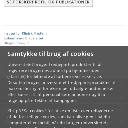
SE FORSKERPROFIL OG PUBLIKATIONER
Institut for Klinisk Medicin
Københavns Universitet
Blegdamsvej 3B
2200 København N
Samtykke til brug af cookies
Kontakt:
Institut for Klinisk Medicin
Universitetet bruger tredjepartsprodukter til at
ikm
@
sund
.
ku
.
dk
registrere brugernes adfærd på hjemmesiden
(statistik) for løbende at forbedre vores service.
Desuden bruger universitetet tredjepartsprodukter til
KØBENHAVNS UNIVERSITET
markedsføring af for eksempel udvalgte uddannelser
eller kurser, til at personalisere annoncer og til at
KONTAKT
følge op på effekten af kampagner.
SERVICES
Klik på "Se cookies" for at se en liste over udbyderne
af de forskellige cookies, som kan blive gemt på din
FOR STUDERENDE OG ANSATTE
computer eller mobil, når du bruger universitetets