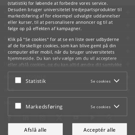
(statistik) for løbende at forbedre vores service.
Desuden bruger universitetet tredjepartsprodukter til
KØBENHAVNS UNIVERSITET
markedsføring af for eksempel udvalgte uddannelser
eller kurser, til at personalisere annoncer og til at
KONTAKT
følge op på effekten af kampagner.
SERVICES
Klik på "Se cookies" for at se en liste over udbyderne
af de forskellige cookies, som kan blive gemt på din
FOR STUDERENDE OG ANSATTE
computer eller mobil, når du bruger universitetets
hjemmeside. Du kan selv vælge om du vil acceptere
JOB OG KARRIERE
eller afslå cookies, og du kan altid ændre dit samtykke
under
Cookie- og privatlivspolitik
som du finder i
NØDSITUATIONER
bunden af hver side.
Acceptér eller afslå
Statistik
Se cookies
Googles privatlivspolitik
WEB
MØD KU PÅ
Acceptér eller afslå
Markedsføring
Se cookies
Afslå alle
Acceptér alle