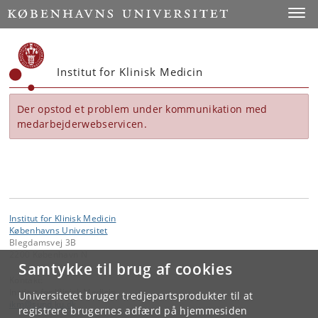
Start
Toggl
Institut for Klinisk Medicin
Der opstod et problem under kommunikation med
medarbejderwebservicen.
Institut for Klinisk Medicin
Københavns Universitet
Blegdamsvej 3B
2200 København N
Samtykke til brug af cookies
Kontakt:
Institut for Klinisk Medicin
Universitetet bruger tredjepartsprodukter til at
ikm
@
sund
.
ku
.
dk
registrere brugernes adfærd på hjemmesiden