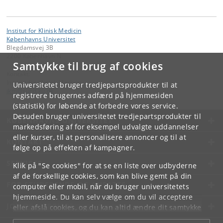
Institut for Klinisk Medicin
Københavns Universitet
Blegdamsvej 3B
2200 København N
Samtykke til brug af cookies
Kontakt:
Institut for Klinisk Medicin
Universitetet bruger tredjepartsprodukter til at
ikm
@
sund
.
ku
.
dk
registrere brugernes adfærd på hjemmesiden
(statistik) for løbende at forbedre vores service.
Desuden bruger universitetet tredjepartsprodukter til
KØBENHAVNS UNIVERSITET
markedsføring af for eksempel udvalgte uddannelser
eller kurser, til at personalisere annoncer og til at
KONTAKT
følge op på effekten af kampagner.
SERVICES
Klik på "Se cookies" for at se en liste over udbyderne
af de forskellige cookies, som kan blive gemt på din
FOR STUDERENDE OG ANSATTE
computer eller mobil, når du bruger universitetets
hjemmeside. Du kan selv vælge om du vil acceptere
JOB OG KARRIERE
eller afslå cookies, og du kan altid ændre dit samtykke
under
Cookie- og privatlivspolitik
som du finder i