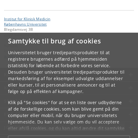
Institut for Klinisk Medicin
Københavns Universitet
Blegdamsvej 3B
2200 København N
Samtykke til brug af cookies
Kontakt:
Institut for Klinisk Medicin
Universitetet bruger tredjepartsprodukter til at
ikm
@
sund
.
ku
.
dk
registrere brugernes adfærd på hjemmesiden
(statistik) for løbende at forbedre vores service.
Desuden bruger universitetet tredjepartsprodukter til
KØBENHAVNS UNIVERSITET
markedsføring af for eksempel udvalgte uddannelser
eller kurser, til at personalisere annoncer og til at
KONTAKT
følge op på effekten af kampagner.
SERVICES
Klik på "Se cookies" for at se en liste over udbyderne
af de forskellige cookies, som kan blive gemt på din
FOR STUDERENDE OG ANSATTE
computer eller mobil, når du bruger universitetets
hjemmeside. Du kan selv vælge om du vil acceptere
JOB OG KARRIERE
eller afslå cookies, og du kan altid ændre dit samtykke
under
Cookie- og privatlivspolitik
som du finder i