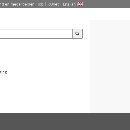
ind en medarbejder
Job
KUnet
English