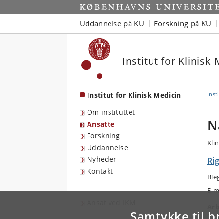
Start
Uddannelse på KU
Forskning på KU
Institut for Klinisk
Institut for Klinisk Medicin
Inst
Om instituttet
N
Ansatte
Forskning
Klin
Uddannelse
Nyheder
Rig
Kontakt
Ble
E-m
Ansat ved IKM
Arb
Samtykke til b
Pæd