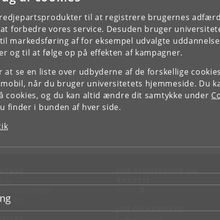
tredjepartsprodukter til at registrere brugernes adfæ
E FORSKERPROFIL OG PUBLIKATIONER
e at forbedre vores service. Desuden bruger universitet
il markedsføring af for eksempel udvalgte uddannelser e
r og til at følge op på effekten af kampagner.
or at se en liste over udbyderne af de forskellige cooki
 mobil, når du bruger universitetets hjemmeside. Du k
slå cookies, og du kan altid ændre dit samtykke under
Co
 finder i bunden af hver side.
tik
NTAKT
FOR STUDERENDE OG
ANSATTE
d vej
KUnet
d en medarbejder
ing
takt KU
JOB OG KARRIERE
RVICES
Ledige stillinger