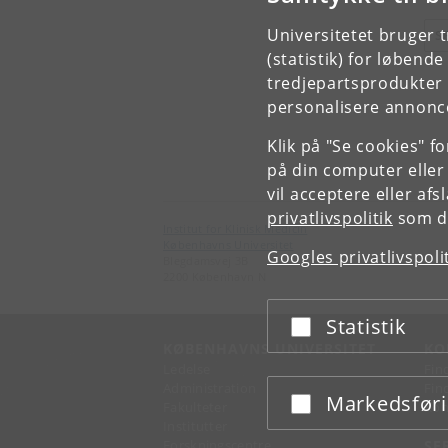
Universitetet bruger 
S
(statistik) for løbend
tredjepartsprodukter t
personalisere annonce
Klik på "Se cookies" f
på din computer eller
vil acceptere eller af
privatlivspolitik
som du
Institut for Klinisk Medicin
Københavns Universitet
Googles privatlivspoli
Blegdamsvej 3B
2200 København N
Statistik
Acceptér eller afslå
KØBENHAVNS UNIVERSITET
KO
Ledelse
Fin
Administration
Fin
Markedsfør
Acceptér eller afslå
Fakulteter
Kon
Institutter
Forskningscentre
SE