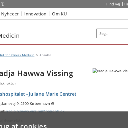
Find vej
F
Nyheder
Innovation
Om KU
 Medicin
itut for Klinisk Medicin
Ansatte
adja Hawwa Vissing
isk lektor
shospitalet - Juliane Marie Centret
gdamsvej 9, 2100 København Ø
ail:
nadja.hawwa.vissing@regionh.dk
ejdsområde
rug af cookies
iatri