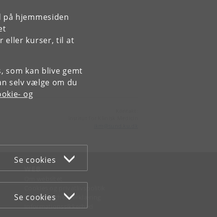
rd på hjemmesiden
et
ller kurser, til at
es, som kan blive gemt
an selv vælge om du
okie- og
Kontakt:
Institut for Klinisk Medicin
ikm
@
sund
.
ku
.
dk
Se cookies
WEB
Om websitet
Cookies og privatlivspolitik
Se cookies
Tilgængelighedserklæring
Informationssikkerhed