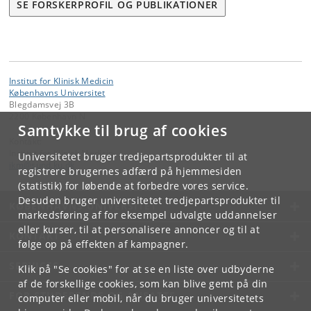
SE FORSKERPROFIL OG PUBLIKATIONER
Institut for Klinisk Medicin
Københavns Universitet
Blegdamsvej 3B
2200 København N
Samtykke til brug af cookies
Kontakt:
Institut for Klinisk Medicin
Universitetet bruger tredjepartsprodukter til at
ikm
@
sund
.
ku
.
dk
registrere brugernes adfærd på hjemmesiden
(statistik) for løbende at forbedre vores service.
Desuden bruger universitetet tredjepartsprodukter til
KØBENHAVNS UNIVERSITET
markedsføring af for eksempel udvalgte uddannelser
eller kurser, til at personalisere annoncer og til at
KONTAKT
følge op på effekten af kampagner.
SERVICES
Klik på "Se cookies" for at se en liste over udbyderne
af de forskellige cookies, som kan blive gemt på din
FOR STUDERENDE OG ANSATTE
computer eller mobil, når du bruger universitetets