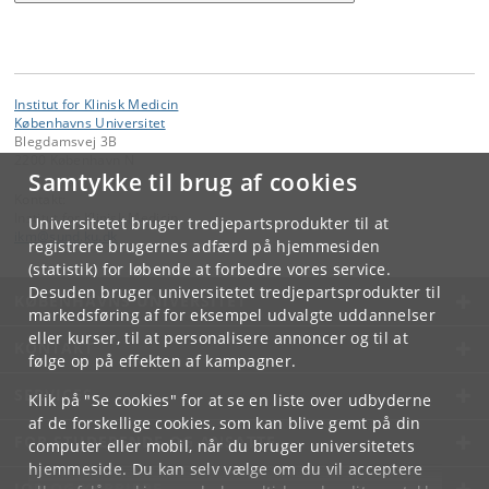
Institut for Klinisk Medicin
Københavns Universitet
Blegdamsvej 3B
2200 København N
Samtykke til brug af cookies
Kontakt:
Institut for Klinisk Medicin
Universitetet bruger tredjepartsprodukter til at
ikm
@
sund
.
ku
.
dk
registrere brugernes adfærd på hjemmesiden
(statistik) for løbende at forbedre vores service.
Desuden bruger universitetet tredjepartsprodukter til
KØBENHAVNS UNIVERSITET
markedsføring af for eksempel udvalgte uddannelser
eller kurser, til at personalisere annoncer og til at
KONTAKT
følge op på effekten af kampagner.
SERVICES
Klik på "Se cookies" for at se en liste over udbyderne
af de forskellige cookies, som kan blive gemt på din
FOR STUDERENDE OG ANSATTE
computer eller mobil, når du bruger universitetets
hjemmeside. Du kan selv vælge om du vil acceptere
JOB OG KARRIERE