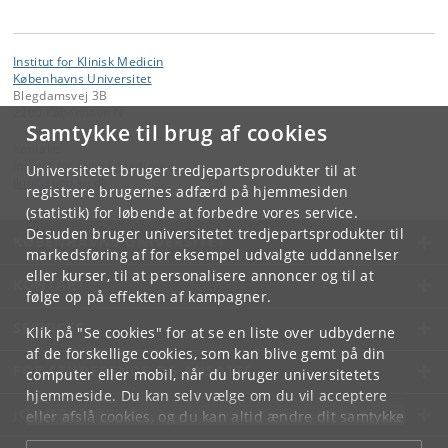
Institut for Klinisk Medicin
Københavns Universitet
Blegdamsvej 3B
2200 København N
Samtykke til brug af cookies
Kontakt:
Institut for Klinisk Medicin
Universitetet bruger tredjepartsprodukter til at
ikm
@
sund
.
ku
.
dk
registrere brugernes adfærd på hjemmesiden
(statistik) for løbende at forbedre vores service.
Desuden bruger universitetet tredjepartsprodukter til
KØBENHAVNS UNIVERSITET
markedsføring af for eksempel udvalgte uddannelser
eller kurser, til at personalisere annoncer og til at
KONTAKT
følge op på effekten af kampagner.
SERVICES
Klik på "Se cookies" for at se en liste over udbyderne
af de forskellige cookies, som kan blive gemt på din
FOR STUDERENDE OG ANSATTE
computer eller mobil, når du bruger universitetets
hjemmeside. Du kan selv vælge om du vil acceptere
JOB OG KARRIERE
eller afslå cookies, og du kan altid ændre dit samtykke
under
Cookie- og privatlivspolitik
som du finder i