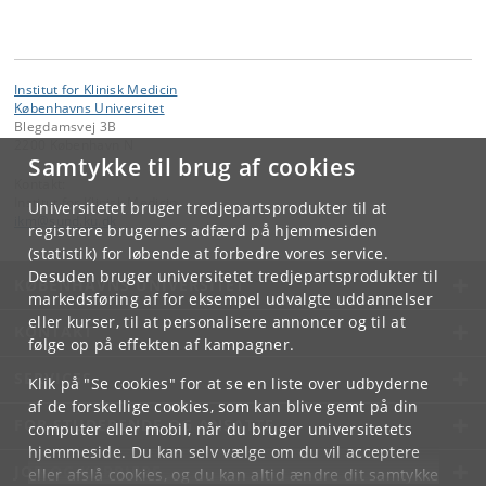
Institut for Klinisk Medicin
Københavns Universitet
Blegdamsvej 3B
2200 København N
Samtykke til brug af cookies
Kontakt:
Institut for Klinisk Medicin
Universitetet bruger tredjepartsprodukter til at
ikm
@
sund
.
ku
.
dk
registrere brugernes adfærd på hjemmesiden
(statistik) for løbende at forbedre vores service.
Desuden bruger universitetet tredjepartsprodukter til
KØBENHAVNS UNIVERSITET
markedsføring af for eksempel udvalgte uddannelser
eller kurser, til at personalisere annoncer og til at
KONTAKT
følge op på effekten af kampagner.
SERVICES
Klik på "Se cookies" for at se en liste over udbyderne
af de forskellige cookies, som kan blive gemt på din
FOR STUDERENDE OG ANSATTE
computer eller mobil, når du bruger universitetets
hjemmeside. Du kan selv vælge om du vil acceptere
JOB OG KARRIERE
eller afslå cookies, og du kan altid ændre dit samtykke