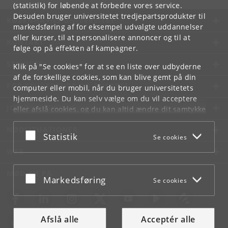
(statistik) for løbende at forbedre vores service.
Desuden bruger universitetet tredjepartsprodukter til
KØBENHAVNS UNIVERSITET
markedsføring af for eksempel udvalgte uddannelser
eller kurser, til at personalisere annoncer og til at
KONTAKT
følge op på effekten af kampagner.
SERVICES
Klik på "Se cookies" for at se en liste over udbyderne
af de forskellige cookies, som kan blive gemt på din
FOR STUDERENDE OG ANSATTE
computer eller mobil, når du bruger universitetets
hjemmeside. Du kan selv vælge om du vil acceptere
JOB OG KARRIERE
eller afslå cookies, og du kan altid ændre dit samtykke
under
Cookie- og privatlivspolitik
som du finder i
NØDSITUATIONER
bunden af hver side.
Acceptér eller afslå
Statistik
Se cookies
Googles privatlivspolitik
WEB
MØD KU PÅ
Acceptér eller afslå
Markedsføring
Se cookies
Afslå alle
Acceptér alle