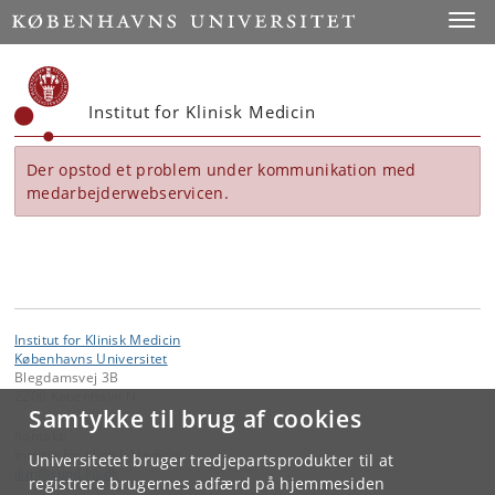
Start
Toggl
Institut for Klinisk Medicin
Der opstod et problem under kommunikation med
medarbejderwebservicen.
Institut for Klinisk Medicin
Københavns Universitet
Blegdamsvej 3B
2200 København N
Samtykke til brug af cookies
Kontakt:
Institut for Klinisk Medicin
Universitetet bruger tredjepartsprodukter til at
ikm
@
sund
.
ku
.
dk
registrere brugernes adfærd på hjemmesiden