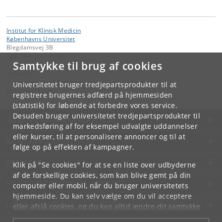
Institut for Klinisk Medicin
Københavns Universitet
Blegdamsvej 3B
2200 København N
Samtykke til brug af cookies
Kontakt:
Institut for Klinisk Medicin
Universitetet bruger tredjepartsprodukter til at
ikm
@
sund
.
ku
.
dk
registrere brugernes adfærd på hjemmesiden
(statistik) for løbende at forbedre vores service.
Desuden bruger universitetet tredjepartsprodukter til
KØBENHAVNS UNIVERSITET
markedsføring af for eksempel udvalgte uddannelser
eller kurser, til at personalisere annoncer og til at
KONTAKT
følge op på effekten af kampagner.
SERVICES
Klik på "Se cookies" for at se en liste over udbyderne
af de forskellige cookies, som kan blive gemt på din
FOR STUDERENDE OG ANSATTE
computer eller mobil, når du bruger universitetets
hjemmeside. Du kan selv vælge om du vil acceptere
JOB OG KARRIERE
eller afslå cookies, og du kan altid ændre dit samtykke
under
Cookie- og privatlivspolitik
som du finder i