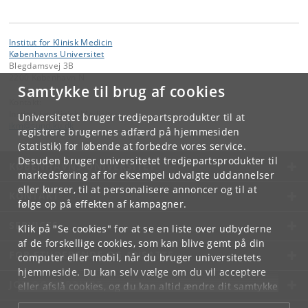
Institut for Klinisk Medicin
Københavns Universitet
Blegdamsvej 3B
2200 København N
Samtykke til brug af cookies
Kontakt:
Institut for Klinisk Medicin
Universitetet bruger tredjepartsprodukter til at
ikm
@
sund
.
ku
.
dk
registrere brugernes adfærd på hjemmesiden
(statistik) for løbende at forbedre vores service.
Desuden bruger universitetet tredjepartsprodukter til
KØBENHAVNS UNIVERSITET
markedsføring af for eksempel udvalgte uddannelser
eller kurser, til at personalisere annoncer og til at
KONTAKT
følge op på effekten af kampagner.
SERVICES
Klik på "Se cookies" for at se en liste over udbyderne
af de forskellige cookies, som kan blive gemt på din
FOR STUDERENDE OG ANSATTE
computer eller mobil, når du bruger universitetets
hjemmeside. Du kan selv vælge om du vil acceptere
JOB OG KARRIERE
eller afslå cookies, og du kan altid ændre dit samtykke
under
Cookie- og privatlivspolitik
som du finder i