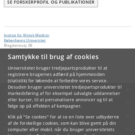
SE FORSKERPROFIL OG PUBLIKATIONER
Institut for Klinisk Medicin
Københavns Universitet
Blegdamsvej 3B
2200 København N
Samtykke til brug af cookies
Kontakt:
Institut for Klinisk Medicin
Universitetet bruger tredjepartsprodukter til at
ikm
@
sund
.
ku
.
dk
registrere brugernes adfærd på hjemmesiden
(statistik) for løbende at forbedre vores service.
Desuden bruger universitetet tredjepartsprodukter til
KØBENHAVNS UNIVERSITET
markedsføring af for eksempel udvalgte uddannelser
eller kurser, til at personalisere annoncer og til at
KONTAKT
følge op på effekten af kampagner.
SERVICES
Klik på "Se cookies" for at se en liste over udbyderne
af de forskellige cookies, som kan blive gemt på din
FOR STUDERENDE OG ANSATTE
computer eller mobil, når du bruger universitetets