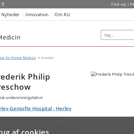
Find vej
F
Nyheder
Innovation
Om KU
 Medicin
itut for Klinisk Medicin
Ansatte
rederik Philip
reschow
nisk undervisningslektor
lev-Gentofte Hospital - Herlev
gmester Ib Juuls Vej 1, 2730 Herlev
ail:
frederik.philip.treschow.01@regionh.dk
rug af cookies