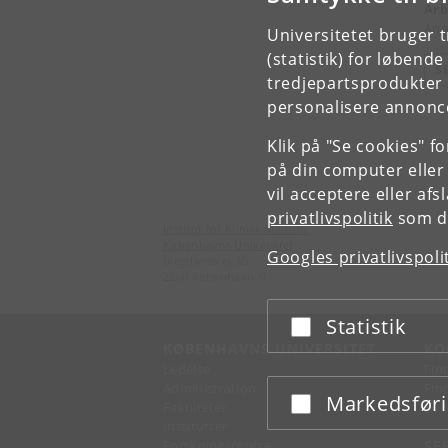
Arb
Anæ
Universitetet bruger 
(statistik) for løbend
S
tredjepartsprodukter t
personalisere annonce
Klik på "Se cookies" f
på din computer eller
vil acceptere eller af
privatlivspolitik
som du
Institut for Klinisk Medicin
Københavns Universitet
Googles privatlivspoli
Blegdamsvej 3B
2200 København N
Statistik
Acceptér eller afslå
KØBENHAVNS UNIVERSITET
KO
Ledelse
Fin
Administration
Fin
Markedsfør
Acceptér eller afslå
Fakulteter
Kon
Institutter
Forskningscentre
SE