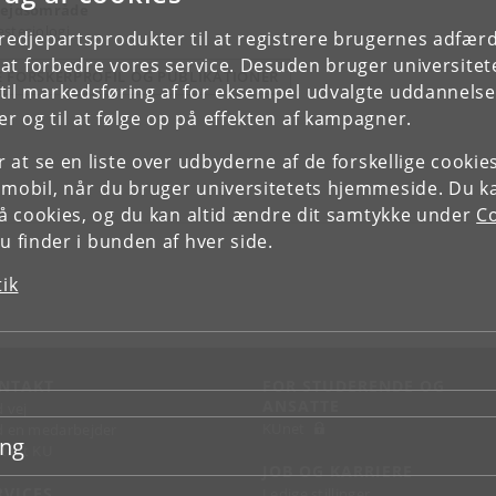
ejdsområde
stesiologi
tredjepartsprodukter til at registrere brugernes adfæ
e at forbedre vores service. Desuden bruger universitet
E FORSKERPROFIL OG PUBLIKATIONER
il markedsføring af for eksempel udvalgte uddannelser e
r og til at følge op på effekten af kampagner.
or at se en liste over udbyderne af de forskellige cooki
 mobil, når du bruger universitetets hjemmeside. Du k
slå cookies, og du kan altid ændre dit samtykke under
Co
 finder i bunden af hver side.
tik
NTAKT
FOR STUDERENDE OG
ANSATTE
d vej
KUnet
d en medarbejder
ing
takt KU
JOB OG KARRIERE
RVICES
Ledige stillinger