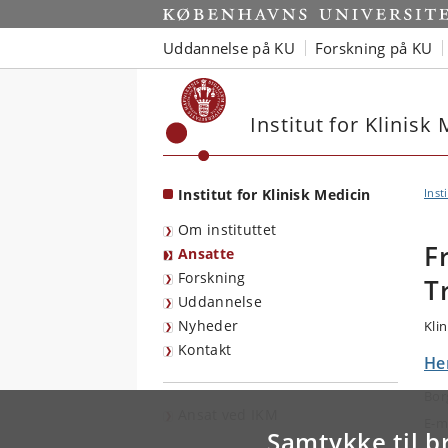
Start
Uddannelse på KU
Forskning på KU
Institut for Klinisk
Institut for Klinisk Medicin
Inst
Om instituttet
F
Ansatte
Forskning
T
Uddannelse
Nyheder
Kli
Kontakt
Her
Bor
Ansat ved IKM
E-m
Samtykke til b