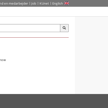
ind en medarbejder
Job
KUnet
English