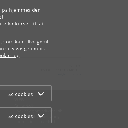
rd på hjemmesiden
et
ller kurser, til at
es, som kan blive gemt
an selv vælge om du
okie- og
Kontakt:
Institut for Klinisk Medicin
ikm
@
sund
.
ku
.
dk
Se cookies
WEB
Om websitet
Cookies og privatlivspolitik
Se cookies
Tilgængelighedserklæring
Informationssikkerhed