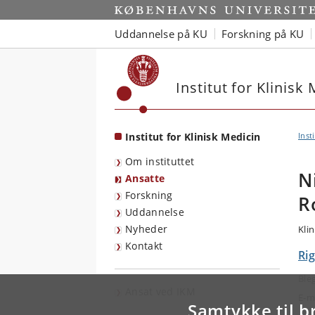
Start
Uddannelse på KU
Forskning på KU
Institut for Klinisk
Institut for Klinisk Medicin
Inst
Om instituttet
N
Ansatte
Forskning
R
Uddannelse
Nyheder
Klin
Kontakt
Ri
Ble
Ansat ved IKM
E-m
Samtykke til b