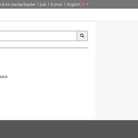
ind en medarbejder
Job
KUnet
English