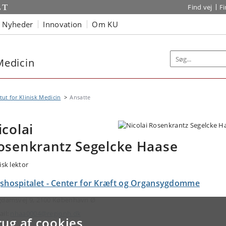
Find vej
F
Nyheder
Innovation
Om KU
 Medicin
itut for Klinisk Medicin
Ansatte
icolai
osenkrantz Segelcke Haase
isk lektor
gshospitalet - Center for Kræft og Organsygdomme
gdamsvej 9, 2100 København Ø
ail:
nhaa0004@regionh.dk
rug af cookies