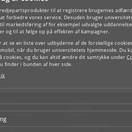
ejdsområde
stesiologi
tredjepartsprodukter til at registrere brugernes adfæ
e at forbedre vores service. Desuden bruger universitet
E FORSKERPROFIL OG PUBLIKATIONER
il markedsføring af for eksempel udvalgte uddannelser e
r og til at følge op på effekten af kampagner.
or at se en liste over udbyderne af de forskellige cooki
 mobil, når du bruger universitetets hjemmeside. Du k
slå cookies, og du kan altid ændre dit samtykke under
Co
 finder i bunden af hver side.
tik
NTAKT
FOR STUDERENDE OG
ANSATTE
d vej
KUnet
d en medarbejder
ing
takt KU
JOB OG KARRIERE
RVICES
Ledige stillinger