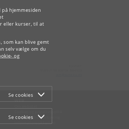
rd på hjemmesiden
et
ller kurser, til at
es, som kan blive gemt
an selv vælge om du
okie- og
Kontakt:
Institut for Klinisk Medicin
ikm
@
sund
.
ku
.
dk
Se cookies
WEB
Om websitet
Cookies og privatlivspolitik
Se cookies
Tilgængelighedserklæring
Informationssikkerhed