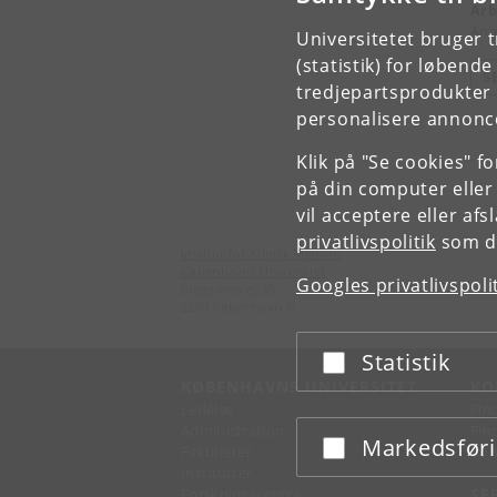
Arb
Anæ
Universitetet bruger 
(statistik) for løbend
S
tredjepartsprodukter t
personalisere annonce
Klik på "Se cookies" f
på din computer eller
vil acceptere eller af
privatlivspolitik
som du
Institut for Klinisk Medicin
Københavns Universitet
Googles privatlivspoli
Blegdamsvej 3B
2200 København N
Statistik
Acceptér eller afslå
KØBENHAVNS UNIVERSITET
KO
Ledelse
Fin
Administration
Fin
Markedsfør
Acceptér eller afslå
Fakulteter
Kon
Institutter
Forskningscentre
SE