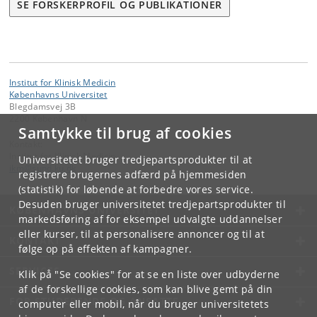
SE FORSKERPROFIL OG PUBLIKATIONER
Institut for Klinisk Medicin
Københavns Universitet
Blegdamsvej 3B
2200 København N
Samtykke til brug af cookies
Kontakt:
Institut for Klinisk Medicin
Universitetet bruger tredjepartsprodukter til at
ikm
@
sund
.
ku
.
dk
registrere brugernes adfærd på hjemmesiden
(statistik) for løbende at forbedre vores service.
Desuden bruger universitetet tredjepartsprodukter til
KØBENHAVNS UNIVERSITET
markedsføring af for eksempel udvalgte uddannelser
eller kurser, til at personalisere annoncer og til at
KONTAKT
følge op på effekten af kampagner.
SERVICES
Klik på "Se cookies" for at se en liste over udbyderne
af de forskellige cookies, som kan blive gemt på din
FOR STUDERENDE OG ANSATTE
computer eller mobil, når du bruger universitetets