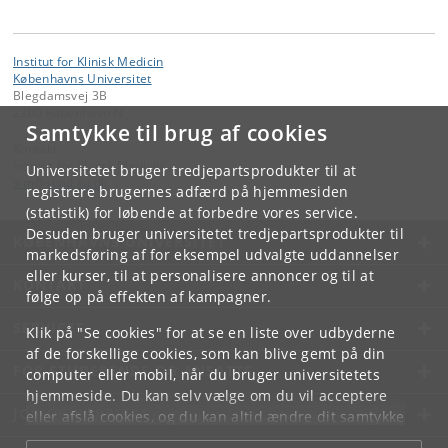
Institut for Klinisk Medicin
Københavns Universitet
Blegdamsvej 3B
2200 København N
Samtykke til brug af cookies
Kontakt:
Institut for Klinisk Medicin
Universitetet bruger tredjepartsprodukter til at
ikm
@
sund
.
ku
.
dk
registrere brugernes adfærd på hjemmesiden
(statistik) for løbende at forbedre vores service.
Desuden bruger universitetet tredjepartsprodukter til
KØBENHAVNS UNIVERSITET
markedsføring af for eksempel udvalgte uddannelser
eller kurser, til at personalisere annoncer og til at
KONTAKT
følge op på effekten af kampagner.
SERVICES
Klik på "Se cookies" for at se en liste over udbyderne
af de forskellige cookies, som kan blive gemt på din
FOR STUDERENDE OG ANSATTE
computer eller mobil, når du bruger universitetets
hjemmeside. Du kan selv vælge om du vil acceptere
JOB OG KARRIERE
eller afslå cookies, og du kan altid ændre dit samtykke
under
Cookie- og privatlivspolitik
som du finder i