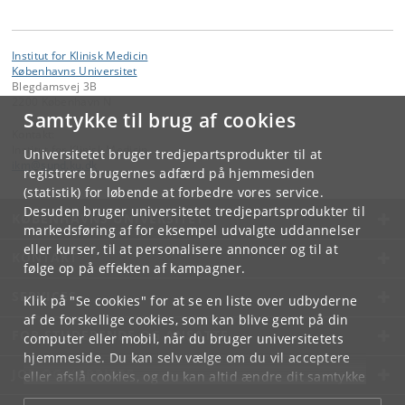
Institut for Klinisk Medicin
Københavns Universitet
Blegdamsvej 3B
2200 København N
Samtykke til brug af cookies
Kontakt:
Institut for Klinisk Medicin
Universitetet bruger tredjepartsprodukter til at
ikm
@
sund
.
ku
.
dk
registrere brugernes adfærd på hjemmesiden
(statistik) for løbende at forbedre vores service.
Desuden bruger universitetet tredjepartsprodukter til
KØBENHAVNS UNIVERSITET
markedsføring af for eksempel udvalgte uddannelser
eller kurser, til at personalisere annoncer og til at
KONTAKT
følge op på effekten af kampagner.
SERVICES
Klik på "Se cookies" for at se en liste over udbyderne
af de forskellige cookies, som kan blive gemt på din
FOR STUDERENDE OG ANSATTE
computer eller mobil, når du bruger universitetets
hjemmeside. Du kan selv vælge om du vil acceptere
JOB OG KARRIERE
eller afslå cookies, og du kan altid ændre dit samtykke
under
Cookie- og privatlivspolitik
som du finder i