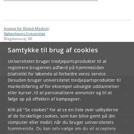
Institut for Klinisk Medicin
Københavns Universitet
Blegdamsvej 3B
2200 København N
Samtykke til brug af cookies
Kontakt:
Institut for Klinisk Medicin
Universitetet bruger tredjepartsprodukter til at
ikm
@
sund
.
ku
.
dk
registrere brugernes adfærd på hjemmesiden
(statistik) for løbende at forbedre vores service.
Desuden bruger universitetet tredjepartsprodukter til
KØBENHAVNS UNIVERSITET
markedsføring af for eksempel udvalgte uddannelser
eller kurser, til at personalisere annoncer og til at
KONTAKT
følge op på effekten af kampagner.
SERVICES
Klik på "Se cookies" for at se en liste over udbyderne
af de forskellige cookies, som kan blive gemt på din
FOR STUDERENDE OG ANSATTE
computer eller mobil, når du bruger universitetets
hjemmeside. Du kan selv vælge om du vil acceptere
JOB OG KARRIERE