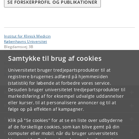
SE FORSKERPROFIL OG PUBLIKATIONER
Institut for Klinisk Medicin
Københavns Universitet
Blegdamsvej 3B
2200 København N
Samtykke til brug af cookies
Kontakt:
Institut for Klinisk Medicin
Universitetet bruger tredjepartsprodukter til at
ikm
@
sund
.
ku
.
dk
registrere brugernes adfærd på hjemmesiden
(statistik) for løbende at forbedre vores service.
Desuden bruger universitetet tredjepartsprodukter til
KØBENHAVNS UNIVERSITET
markedsføring af for eksempel udvalgte uddannelser
eller kurser, til at personalisere annoncer og til at
KONTAKT
følge op på effekten af kampagner.
SERVICES
Klik på "Se cookies" for at se en liste over udbyderne
af de forskellige cookies, som kan blive gemt på din
FOR STUDERENDE OG ANSATTE
computer eller mobil, når du bruger universitetets