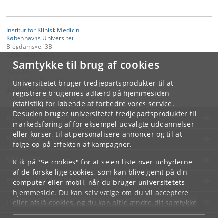
Institut for Klinisk Medicin
Københavns Universitet
Blegdamsvej 3B
2200 København N
Samtykke til brug af cookies
Kontakt:
Institut for Klinisk Medicin
Universitetet bruger tredjepartsprodukter til at
ikm
@
sund
.
ku
.
dk
registrere brugernes adfærd på hjemmesiden
(statistik) for løbende at forbedre vores service.
Desuden bruger universitetet tredjepartsprodukter til
KØBENHAVNS UNIVERSITET
markedsføring af for eksempel udvalgte uddannelser
eller kurser, til at personalisere annoncer og til at
KONTAKT
følge op på effekten af kampagner.
SERVICES
Klik på "Se cookies" for at se en liste over udbyderne
af de forskellige cookies, som kan blive gemt på din
FOR STUDERENDE OG ANSATTE
computer eller mobil, når du bruger universitetets
hjemmeside. Du kan selv vælge om du vil acceptere
JOB OG KARRIERE
eller afslå cookies, og du kan altid ændre dit samtykke
under
Cookie- og privatlivspolitik
som du finder i