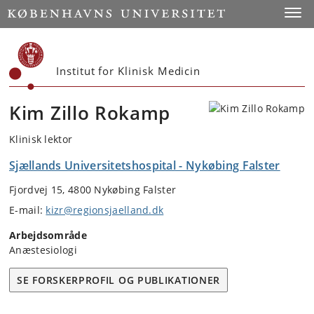
Start
Toggl
Institut for Klinisk Medicin
Kim Zillo Rokamp
Klinisk lektor
Sjællands Universitetshospital - Nykøbing Falster
Fjordvej 15, 4800 Nykøbing Falster
E-mail:
kizr@regionsjaelland.dk
Arbejdsområde
Anæstesiologi
SE FORSKERPROFIL OG PUBLIKATIONER