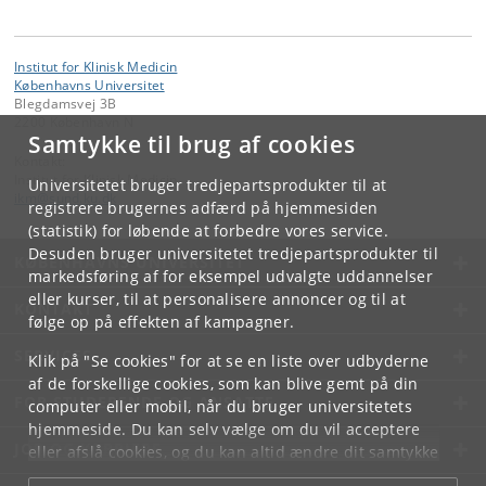
Institut for Klinisk Medicin
Københavns Universitet
Blegdamsvej 3B
2200 København N
Samtykke til brug af cookies
Kontakt:
Institut for Klinisk Medicin
Universitetet bruger tredjepartsprodukter til at
ikm
@
sund
.
ku
.
dk
registrere brugernes adfærd på hjemmesiden
(statistik) for løbende at forbedre vores service.
Desuden bruger universitetet tredjepartsprodukter til
KØBENHAVNS UNIVERSITET
markedsføring af for eksempel udvalgte uddannelser
eller kurser, til at personalisere annoncer og til at
KONTAKT
følge op på effekten af kampagner.
SERVICES
Klik på "Se cookies" for at se en liste over udbyderne
af de forskellige cookies, som kan blive gemt på din
FOR STUDERENDE OG ANSATTE
computer eller mobil, når du bruger universitetets
hjemmeside. Du kan selv vælge om du vil acceptere
JOB OG KARRIERE
eller afslå cookies, og du kan altid ændre dit samtykke
under
Cookie- og privatlivspolitik
som du finder i