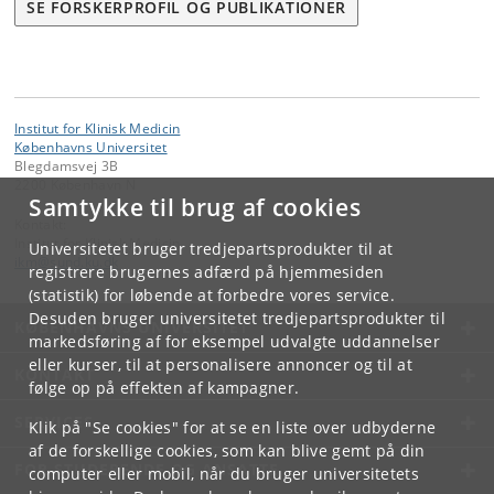
SE FORSKERPROFIL OG PUBLIKATIONER
Institut for Klinisk Medicin
Københavns Universitet
Blegdamsvej 3B
2200 København N
Samtykke til brug af cookies
Kontakt:
Institut for Klinisk Medicin
Universitetet bruger tredjepartsprodukter til at
ikm
@
sund
.
ku
.
dk
registrere brugernes adfærd på hjemmesiden
(statistik) for løbende at forbedre vores service.
Desuden bruger universitetet tredjepartsprodukter til
KØBENHAVNS UNIVERSITET
markedsføring af for eksempel udvalgte uddannelser
eller kurser, til at personalisere annoncer og til at
KONTAKT
følge op på effekten af kampagner.
SERVICES
Klik på "Se cookies" for at se en liste over udbyderne
af de forskellige cookies, som kan blive gemt på din
FOR STUDERENDE OG ANSATTE
computer eller mobil, når du bruger universitetets