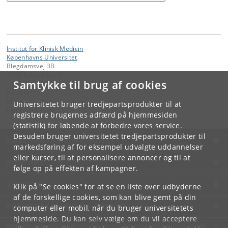
Institut for Klinisk Medicin
Københavns Universitet
Blegdamsvej 3B
2200 København N
Samtykke til brug af cookies
Kontakt:
Institut for Klinisk Medicin
Universitetet bruger tredjepartsprodukter til at
ikm
@
sund
.
ku
.
dk
registrere brugernes adfærd på hjemmesiden
(statistik) for løbende at forbedre vores service.
Desuden bruger universitetet tredjepartsprodukter til
KØBENHAVNS UNIVERSITET
markedsføring af for eksempel udvalgte uddannelser
eller kurser, til at personalisere annoncer og til at
KONTAKT
følge op på effekten af kampagner.
SERVICES
Klik på "Se cookies" for at se en liste over udbyderne
af de forskellige cookies, som kan blive gemt på din
FOR STUDERENDE OG ANSATTE
computer eller mobil, når du bruger universitetets
hjemmeside. Du kan selv vælge om du vil acceptere
JOB OG KARRIERE