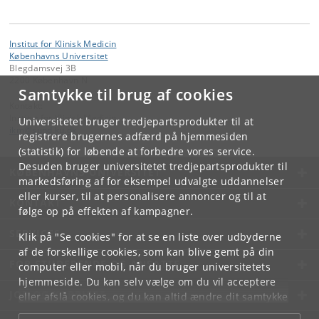
Institut for Klinisk Medicin
Københavns Universitet
Blegdamsvej 3B
2200 København N
Samtykke til brug af cookies
Kontakt:
Institut for Klinisk Medicin
Universitetet bruger tredjepartsprodukter til at
ikm
@
sund
.
ku
.
dk
registrere brugernes adfærd på hjemmesiden
(statistik) for løbende at forbedre vores service.
Desuden bruger universitetet tredjepartsprodukter til
KØBENHAVNS UNIVERSITET
markedsføring af for eksempel udvalgte uddannelser
eller kurser, til at personalisere annoncer og til at
KONTAKT
følge op på effekten af kampagner.
SERVICES
Klik på "Se cookies" for at se en liste over udbyderne
af de forskellige cookies, som kan blive gemt på din
FOR STUDERENDE OG ANSATTE
computer eller mobil, når du bruger universitetets
hjemmeside. Du kan selv vælge om du vil acceptere
JOB OG KARRIERE
eller afslå cookies, og du kan altid ændre dit samtykke
under
Cookie- og privatlivspolitik
som du finder i