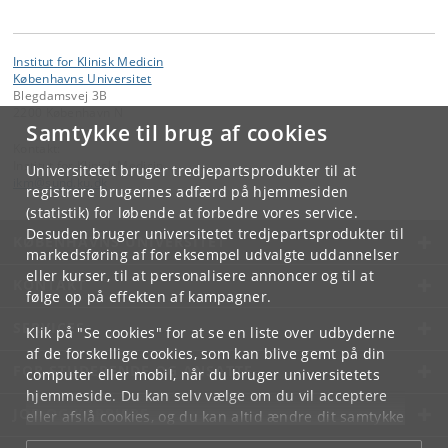
Institut for Klinisk Medicin
Københavns Universitet
Blegdamsvej 3B
2200 København N
Samtykke til brug af cookies
Kontakt:
Institut for Klinisk Medicin
Universitetet bruger tredjepartsprodukter til at
ikm
@
sund
.
ku
.
dk
registrere brugernes adfærd på hjemmesiden
(statistik) for løbende at forbedre vores service.
Desuden bruger universitetet tredjepartsprodukter til
KØBENHAVNS UNIVERSITET
markedsføring af for eksempel udvalgte uddannelser
eller kurser, til at personalisere annoncer og til at
KONTAKT
følge op på effekten af kampagner.
SERVICES
Klik på "Se cookies" for at se en liste over udbyderne
af de forskellige cookies, som kan blive gemt på din
FOR STUDERENDE OG ANSATTE
computer eller mobil, når du bruger universitetets
hjemmeside. Du kan selv vælge om du vil acceptere
JOB OG KARRIERE
eller afslå cookies, og du kan altid ændre dit samtykke
under
Cookie- og privatlivspolitik
som du finder i