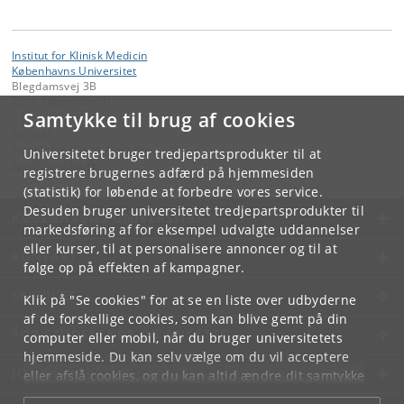
Institut for Klinisk Medicin
Københavns Universitet
Blegdamsvej 3B
2200 København N
Samtykke til brug af cookies
Kontakt:
Institut for Klinisk Medicin
Universitetet bruger tredjepartsprodukter til at
ikm
@
sund
.
ku
.
dk
registrere brugernes adfærd på hjemmesiden
(statistik) for løbende at forbedre vores service.
Desuden bruger universitetet tredjepartsprodukter til
KØBENHAVNS UNIVERSITET
markedsføring af for eksempel udvalgte uddannelser
eller kurser, til at personalisere annoncer og til at
KONTAKT
følge op på effekten af kampagner.
SERVICES
Klik på "Se cookies" for at se en liste over udbyderne
af de forskellige cookies, som kan blive gemt på din
FOR STUDERENDE OG ANSATTE
computer eller mobil, når du bruger universitetets
hjemmeside. Du kan selv vælge om du vil acceptere
JOB OG KARRIERE
eller afslå cookies, og du kan altid ændre dit samtykke
under
Cookie- og privatlivspolitik
som du finder i