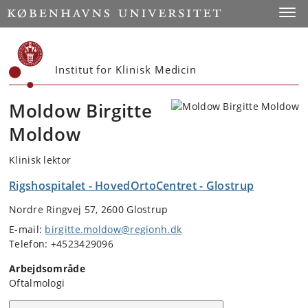
Start
Toggl
Institut for Klinisk Medicin
Moldow Birgitte
Moldow
Klinisk lektor
Rigshospitalet - HovedOrtoCentret - Glostrup
Nordre Ringvej 57, 2600 Glostrup
E-mail:
birgitte.moldow@regionh.dk
Telefon: +4523429096
Arbejdsområde
Oftalmologi