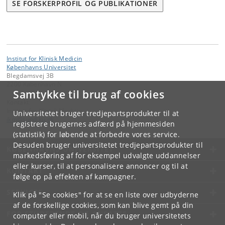
SE FORSKERPROFIL OG PUBLIKATIONER
Institut for Klinisk Medicin
Københavns Universitet
Blegdamsvej 3B
2200 København N
Samtykke til brug af cookies
Kontakt:
Institut for Klinisk Medicin
Universitetet bruger tredjepartsprodukter til at
ikm
@
sund
.
ku
.
dk
registrere brugernes adfærd på hjemmesiden
(statistik) for løbende at forbedre vores service.
Desuden bruger universitetet tredjepartsprodukter til
KØBENHAVNS UNIVERSITET
markedsføring af for eksempel udvalgte uddannelser
eller kurser, til at personalisere annoncer og til at
KONTAKT
følge op på effekten af kampagner.
SERVICES
Klik på "Se cookies" for at se en liste over udbyderne
af de forskellige cookies, som kan blive gemt på din
FOR STUDERENDE OG ANSATTE
computer eller mobil, når du bruger universitetets