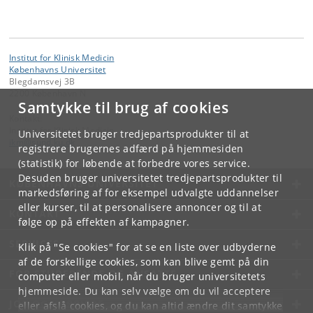
Institut for Klinisk Medicin
Københavns Universitet
Blegdamsvej 3B
2200 København N
Samtykke til brug af cookies
Kontakt:
Institut for Klinisk Medicin
Universitetet bruger tredjepartsprodukter til at
ikm
@
sund
.
ku
.
dk
registrere brugernes adfærd på hjemmesiden
(statistik) for løbende at forbedre vores service.
Desuden bruger universitetet tredjepartsprodukter til
KØBENHAVNS UNIVERSITET
markedsføring af for eksempel udvalgte uddannelser
eller kurser, til at personalisere annoncer og til at
KONTAKT
følge op på effekten af kampagner.
SERVICES
Klik på "Se cookies" for at se en liste over udbyderne
af de forskellige cookies, som kan blive gemt på din
FOR STUDERENDE OG ANSATTE
computer eller mobil, når du bruger universitetets
hjemmeside. Du kan selv vælge om du vil acceptere
JOB OG KARRIERE
eller afslå cookies, og du kan altid ændre dit samtykke