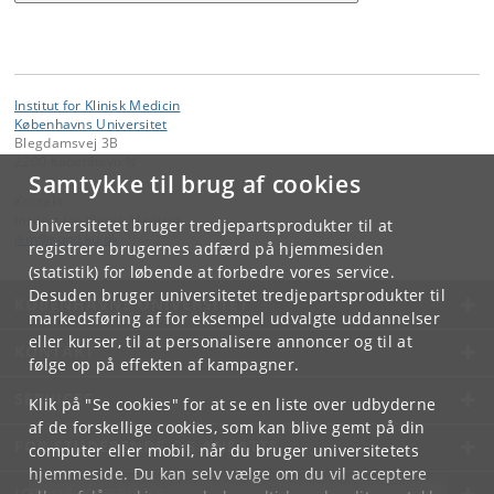
Institut for Klinisk Medicin
Københavns Universitet
Blegdamsvej 3B
2200 København N
Samtykke til brug af cookies
Kontakt:
Institut for Klinisk Medicin
Universitetet bruger tredjepartsprodukter til at
ikm
@
sund
.
ku
.
dk
registrere brugernes adfærd på hjemmesiden
(statistik) for løbende at forbedre vores service.
Desuden bruger universitetet tredjepartsprodukter til
KØBENHAVNS UNIVERSITET
markedsføring af for eksempel udvalgte uddannelser
eller kurser, til at personalisere annoncer og til at
KONTAKT
følge op på effekten af kampagner.
SERVICES
Klik på "Se cookies" for at se en liste over udbyderne
af de forskellige cookies, som kan blive gemt på din
FOR STUDERENDE OG ANSATTE
computer eller mobil, når du bruger universitetets
hjemmeside. Du kan selv vælge om du vil acceptere
JOB OG KARRIERE