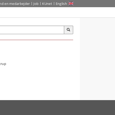
ind en medarbejder
Job
KUnet
English