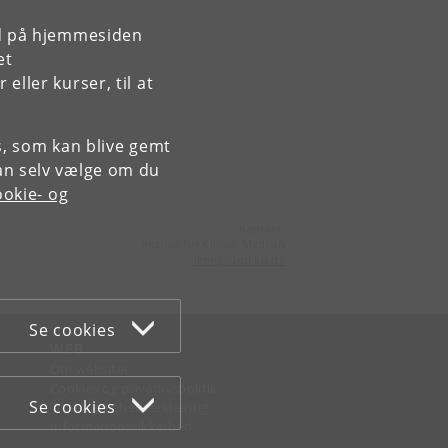
rd på hjemmesiden
et
ller kurser, til at
es, som kan blive gemt
an selv vælge om du
okie- og
Kontakt:
Institut for Klinisk Medicin
ikm
@
sund
.
ku
.
dk
Se cookies
WEB
Om websitet
Cookies og privatlivspolitik
Se cookies
Tilgængelighedserklæring
Informationssikkerhed