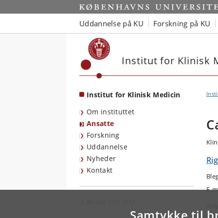
Start
Uddannelse på KU
Forskning på KU
Institut for Klinisk
Institut for Klinisk Medicin
Inst
Om instituttet
C
Ansatte
Forskning
Klin
Uddannelse
Nyheder
Ri
Kontakt
Ble
E-m
Ansat ved IKM
Arb
Samtykke til b
Kli