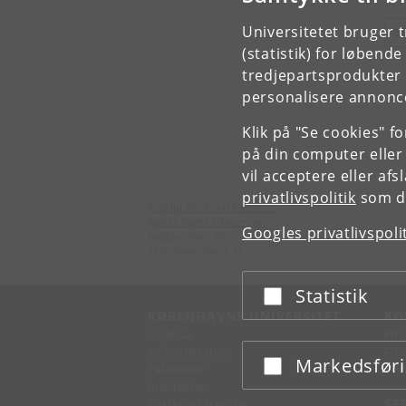
Universitetet bruger 
S
(statistik) for løbend
tredjepartsprodukter t
personalisere annonce
Klik på "Se cookies" f
på din computer eller
vil acceptere eller af
privatlivspolitik
som du
Institut for Klinisk Medicin
Københavns Universitet
Googles privatlivspoli
Blegdamsvej 3B
2200 København N
Statistik
Acceptér eller afslå
KØBENHAVNS UNIVERSITET
KO
Ledelse
Fin
Administration
Fin
Markedsfør
Acceptér eller afslå
Fakulteter
Kon
Institutter
Forskningscentre
SE