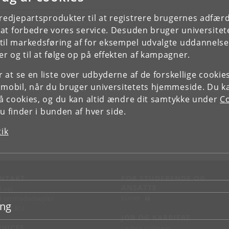
tredjepartsprodukter til at registrere brugernes adfæ
E FORSKERPROFIL OG PUBLIKATIONER
e at forbedre vores service. Desuden bruger universitet
il markedsføring af for eksempel udvalgte uddannelser e
r og til at følge op på effekten af kampagner.
or at se en liste over udbyderne af de forskellige cooki
 mobil, når du bruger universitetets hjemmeside. Du k
slå cookies, og du kan altid ændre dit samtykke under
Co
 finder i bunden af hver side.
tik
NTAKT
FOR STUDERENDE OG
ANSATTE
d vej
KUnet
d en medarbejder
ing
takt KU
JOB OG KARRIERE
RVICES
Ledige stillinger