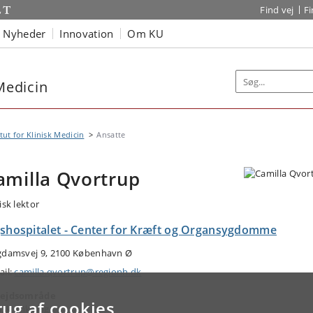
Find vej
F
Nyheder
Innovation
Om KU
 Medicin
itut for Klinisk Medicin
Ansatte
amilla Qvortrup
isk lektor
gshospitalet - Center for Kræft og Organsygdomme
gdamsvej 9, 2100 København Ø
ail:
camilla.qvortrup@regionh.dk
ejdsområde
rug af cookies
nisk onkologi