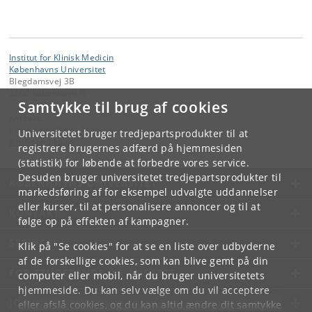
Institut for Klinisk Medicin
Københavns Universitet
Blegdamsvej 3B
2200 København N
Samtykke til brug af cookies
Kontakt:
Institut for Klinisk Medicin
Universitetet bruger tredjepartsprodukter til at
ikm
@
sund
.
ku
.
dk
registrere brugernes adfærd på hjemmesiden
(statistik) for løbende at forbedre vores service.
Desuden bruger universitetet tredjepartsprodukter til
KØBENHAVNS UNIVERSITET
markedsføring af for eksempel udvalgte uddannelser
eller kurser, til at personalisere annoncer og til at
KONTAKT
følge op på effekten af kampagner.
SERVICES
Klik på "Se cookies" for at se en liste over udbyderne
af de forskellige cookies, som kan blive gemt på din
FOR STUDERENDE OG ANSATTE
computer eller mobil, når du bruger universitetets
hjemmeside. Du kan selv vælge om du vil acceptere
JOB OG KARRIERE
eller afslå cookies, og du kan altid ændre dit samtykke