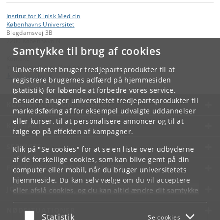
Institut for Klinisk Medicin
Københavns Universitet
Blegdamsvej 3B
2200 København N
Samtykke til brug af cookies
Kontakt:
Institut for Klinisk Medicin
Universitetet bruger tredjepartsprodukter til at
ikm
@
sund
.
ku
.
dk
registrere brugernes adfærd på hjemmesiden
(statistik) for løbende at forbedre vores service.
Desuden bruger universitetet tredjepartsprodukter til
KØBENHAVNS UNIVERSITET
markedsføring af for eksempel udvalgte uddannelser
eller kurser, til at personalisere annoncer og til at
KONTAKT
følge op på effekten af kampagner.
SERVICES
Klik på "Se cookies" for at se en liste over udbyderne
af de forskellige cookies, som kan blive gemt på din
FOR STUDERENDE OG ANSATTE
computer eller mobil, når du bruger universitetets
hjemmeside. Du kan selv vælge om du vil acceptere
JOB OG KARRIERE
eller afslå cookies, og du kan altid ændre dit samtykke
under
Cookie- og privatlivspolitik
som du finder i
NØDSITUATIONER
bunden af hver side.
Acceptér eller afslå
Statistik
Se cookies