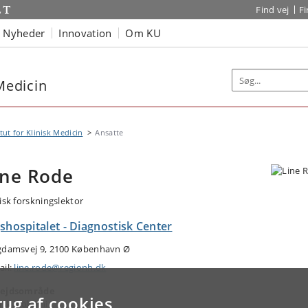
Find vej
F
Nyheder
Innovation
Om KU
 Medicin
itut for Klinisk Medicin
Ansatte
ine Rode
nisk forskningslektor
shospitalet - Diagnostisk Center
gdamsvej 9, 2100 København Ø
ail:
line.rode@regionh.dk
ejdsområde
rug af cookies
nisk biokemi