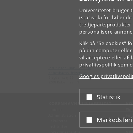
Universitetet bruger 
S
(statistik) for løbend
tredjepartsprodukter t
personalisere annonce
Klik på "Se cookies" f
på din computer eller
vil acceptere eller af
privatlivspolitik
som du
Institut for Klinisk Medicin
Københavns Universitet
Googles privatlivspoli
Blegdamsvej 3B
2200 København N
Statistik
Acceptér eller afslå
KØBENHAVNS UNIVERSITET
KO
Ledelse
Fin
Administration
Fin
Markedsfør
Acceptér eller afslå
Fakulteter
Kon
Institutter
Forskningscentre
SE