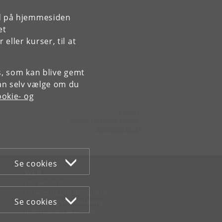
rd på hjemmesiden
et
ller kurser, til at
es, som kan blive gemt
an selv vælge om du
okie- og
Kontakt:
Institut for Klinisk Medicin
ikm
@
sund
.
ku
.
dk
Se cookies
WEB
Om websitet
Cookies og privatlivspolitik
Se cookies
Tilgængelighedserklæring
Informationssikkerhed