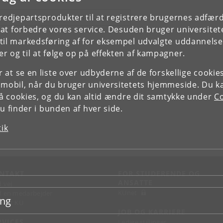
tredjepartsprodukter til at registrere brugernes adfæ
E FORSKERPROFIL OG PUBLIKATIONER
e at forbedre vores service. Desuden bruger universitet
il markedsføring af for eksempel udvalgte uddannelser e
r og til at følge op på effekten af kampagner.
or at se en liste over udbyderne af de forskellige cooki
 mobil, når du bruger universitetets hjemmeside. Du k
slå cookies, og du kan altid ændre dit samtykke under
Co
 finder i bunden af hver side.
tik
NTAKT
FOR STUDERENDE OG
ANSATTE
d vej
KUnet
d en medarbejder
ing
takt KU
JOB OG KARRIERE
RVICES
Ledige stillinger