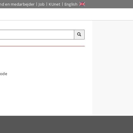
ind en medarbejder
Job
KUnet
English