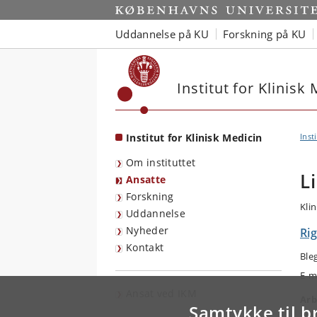
Start
Uddannelse på KU
Forskning på KU
Institut for Klinisk
Institut for Klinisk Medicin
Inst
Om instituttet
L
Ansatte
Forskning
Kli
Uddannelse
Nyheder
Rig
Kontakt
Ble
E-m
Ansat ved IKM
Arb
Samtykke til b
Kli