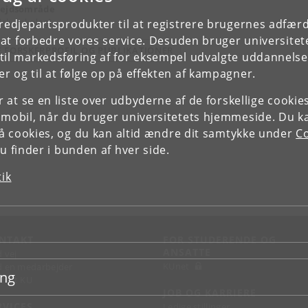
ejdsområde
nisk onkologi
tredjepartsprodukter til at registrere brugernes adfæ
e at forbedre vores service. Desuden bruger universitet
E FORSKERPROFIL OG PUBLIKATIONER
il markedsføring af for eksempel udvalgte uddannelser e
r og til at følge op på effekten af kampagner.
or at se en liste over udbyderne af de forskellige cooki
 mobil, når du bruger universitetets hjemmeside. Du k
slå cookies, og du kan altid ændre dit samtykke under
Co
 finder i bunden af hver side.
tik
NTAKT
FOR STUDERENDE OG
ANSATTE
d vej
KUnet
d en medarbejder
ing
takt KU
JOB OG KARRIERE
RVICES
Ledige stillinger