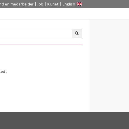
ind en medarbejder
Job
KUnet
English