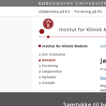
Start
Uddannelse på KU
Forskning på KU
Institut for Klinisk
Institut for Klinisk Medicin
Inst
Om instituttet
J
Ansatte
Forskning
Pro
Uddannelse
Nyheder
Ins
Kontakt
Ble
Køb
E-m
Ansat ved IKM
Tel
Samtykke til b