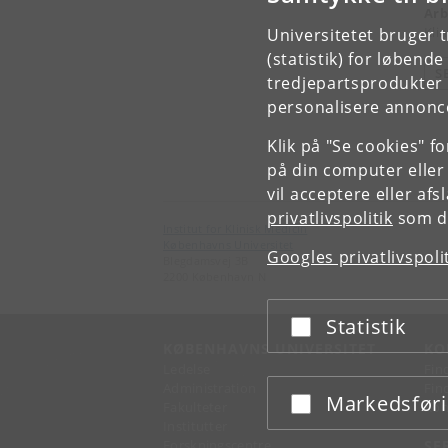
Arb
Kli
Universitetet bruger 
(statistik) for løbend
S
tredjepartsprodukter t
personalisere annonce
Klik på "Se cookies" f
på din computer eller
vil acceptere eller af
privatlivspolitik
som du
Institut for Klinisk Medicin
Københavns Universitet
Googles privatlivspoli
Blegdamsvej 3B
2200 København N
Statistik
Acceptér eller afslå
KØBENHAVNS UNIVERSITET
KO
Ledelse
Fin
Administration
Fin
Markedsfør
Acceptér eller afslå
Fakulteter
Kon
Institutter
Forskningscentre
SE