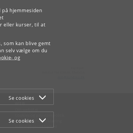
rd på hjemmesiden
et
ller kurser, til at
es, som kan blive gemt
an selv vælge om du
okie- og
Kontakt:
Institut for Klinisk Medicin
ikm
@
sund
.
ku
.
dk
Se cookies
WEB
Om websitet
Cookies og privatlivspolitik
Se cookies
Tilgængelighedserklæring
Informationssikkerhed