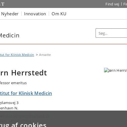
Find vej
F
Nyheder
Innovation
Om KU
 Medicin
itut for Klinisk Medicin
Ansatte
ørn Herrstedt
fessor emeritus
titut for Klinisk Medicin
gdamsvej 3
enhavn N.
ail:
jherr@regionsjaelland.dk
efon: +4593567384
rug af cookies