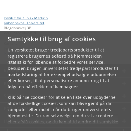
Institut for Klinisk Medicin
Københavns Universitet
Blegdamsvej 3B
2200 København N
Samtykke til brug af cookies
Kontakt:
Institut for Klinisk Medicin
Universitetet bruger tredjepartsprodukter til at
ikm
@
sund
.
ku
.
dk
registrere brugernes adfærd på hjemmesiden
(statistik) for løbende at forbedre vores service.
Desuden bruger universitetet tredjepartsprodukter til
KØBENHAVNS UNIVERSITET
markedsføring af for eksempel udvalgte uddannelser
eller kurser, til at personalisere annoncer og til at
KONTAKT
følge op på effekten af kampagner.
SERVICES
Klik på "Se cookies" for at se en liste over udbyderne
af de forskellige cookies, som kan blive gemt på din
FOR STUDERENDE OG ANSATTE
computer eller mobil, når du bruger universitetets
hjemmeside. Du kan selv vælge om du vil acceptere
JOB OG KARRIERE
eller afslå cookies, og du kan altid ændre dit samtykke
under
Cookie- og privatlivspolitik
som du finder i