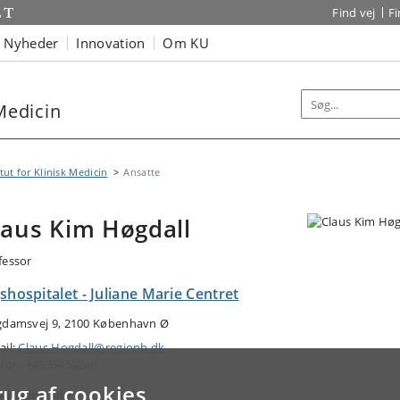
Find vej
F
Nyheder
Innovation
Om KU
 Medicin
itut for Klinisk Medicin
Ansatte
laus Kim Høgdall
fessor
shospitalet - Juliane Marie Centret
gdamsvej 9, 2100 København Ø
ail:
Claus.Hogdall@regionh.dk
efon: +4535454248
rug af cookies
ejdsområde