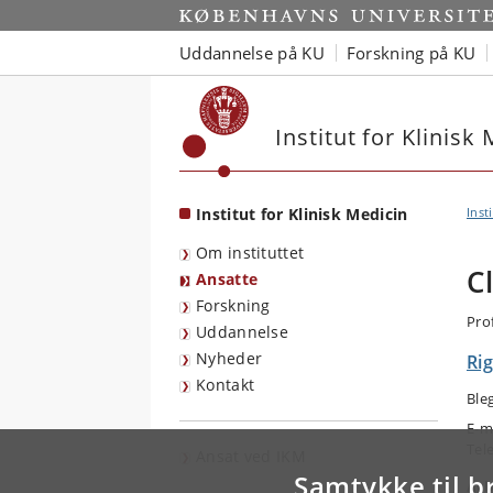
Start
Uddannelse på KU
Forskning på KU
Institut for Klinisk
Institut for Klinisk Medicin
Inst
Om instituttet
C
Ansatte
Forskning
Pro
Uddannelse
Nyheder
Rig
Kontakt
Ble
E-m
Tel
Ansat ved IKM
Samtykke til b
Arb