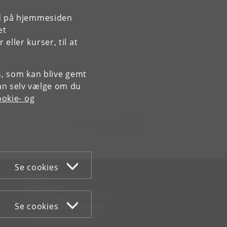
rd på hjemmesiden
et
ller kurser, til at
es, som kan blive gemt
an selv vælge om du
okie- og
Kontakt:
Institut for Klinisk Medicin
ikm
@
sund
.
ku
.
dk
Se cookies
WEB
Om websitet
Cookies og privatlivspolitik
Se cookies
Tilgængelighedserklæring
Informationssikkerhed