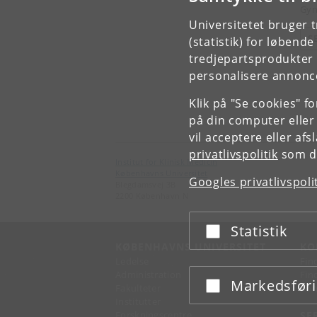
Gyn
Universitetet bruger 
S
(statistik) for løbend
tredjepartsprodukter t
personalisere annonce
Klik på "Se cookies" f
på din computer eller
vil acceptere eller af
privatlivspolitik
som du
Institut for Klinisk Medicin
Københavns Universitet
Googles privatlivspoli
Blegdamsvej 3B
2200 København N
Statistik
Acceptér eller afslå
KØBENHAVNS UNIVERSITET
KO
Ledelse
Fin
Administration
Fin
Markedsfør
Acceptér eller afslå
Fakulteter
Kon
Institutter
Forskningscentre
SE