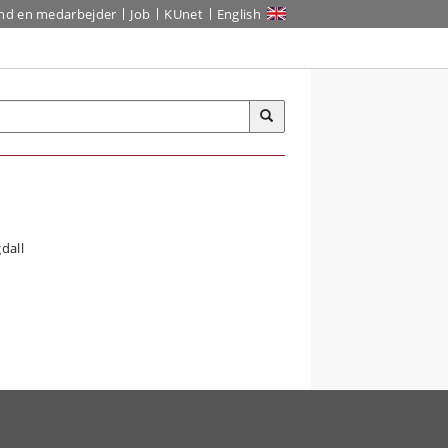
ind en medarbejder
Job
KUnet
English