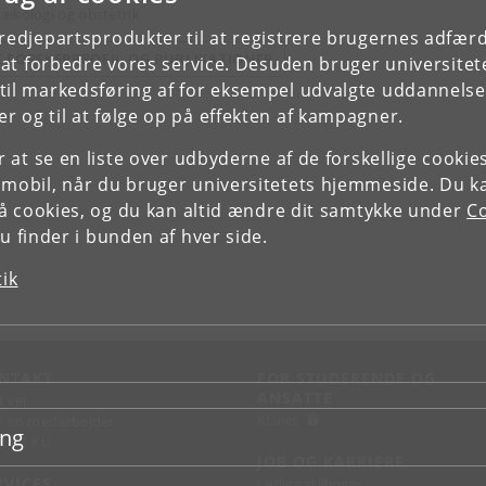
ækologi og obstetrik
tredjepartsprodukter til at registrere brugernes adfæ
E FORSKERPROFIL OG PUBLIKATIONER
e at forbedre vores service. Desuden bruger universitet
il markedsføring af for eksempel udvalgte uddannelser e
r og til at følge op på effekten af kampagner.
or at se en liste over udbyderne af de forskellige cooki
 mobil, når du bruger universitetets hjemmeside. Du k
slå cookies, og du kan altid ændre dit samtykke under
Co
 finder i bunden af hver side.
tik
NTAKT
FOR STUDERENDE OG
ANSATTE
d vej
KUnet
d en medarbejder
ing
takt KU
JOB OG KARRIERE
RVICES
Ledige stillinger