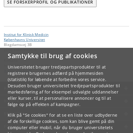
SE FORSKERPROFIL OG PUBLIKATIONER
Institut for Klinisk Medicin
Københavns Universitet
Blegdamsvej 3B
2200 København N
Samtykke til brug af cookies
Kontakt:
Institut for Klinisk Medicin
Universitetet bruger tredjepartsprodukter til at
ikm
@
sund
.
ku
.
dk
registrere brugernes adfærd på hjemmesiden
(statistik) for løbende at forbedre vores service.
Desuden bruger universitetet tredjepartsprodukter til
KØBENHAVNS UNIVERSITET
markedsføring af for eksempel udvalgte uddannelser
eller kurser, til at personalisere annoncer og til at
KONTAKT
følge op på effekten af kampagner.
SERVICES
Klik på "Se cookies" for at se en liste over udbyderne
af de forskellige cookies, som kan blive gemt på din
FOR STUDERENDE OG ANSATTE
computer eller mobil, når du bruger universitetets