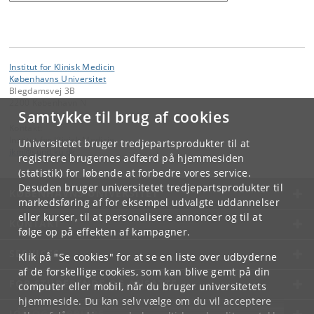
Institut for Klinisk Medicin
Københavns Universitet
Blegdamsvej 3B
2200 København N
Samtykke til brug af cookies
Kontakt:
Institut for Klinisk Medicin
Universitetet bruger tredjepartsprodukter til at
ikm
@
sund
.
ku
.
dk
registrere brugernes adfærd på hjemmesiden
(statistik) for løbende at forbedre vores service.
Desuden bruger universitetet tredjepartsprodukter til
KØBENHAVNS UNIVERSITET
markedsføring af for eksempel udvalgte uddannelser
eller kurser, til at personalisere annoncer og til at
KONTAKT
følge op på effekten af kampagner.
SERVICES
Klik på "Se cookies" for at se en liste over udbyderne
af de forskellige cookies, som kan blive gemt på din
FOR STUDERENDE OG ANSATTE
computer eller mobil, når du bruger universitetets
hjemmeside. Du kan selv vælge om du vil acceptere
JOB OG KARRIERE