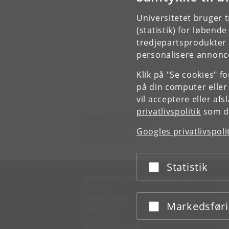
Universitetet bruger 
S
(statistik) for løbend
tredjepartsprodukter t
personalisere annonce
Klik på "Se cookies" f
på din computer eller
vil acceptere eller af
privatlivspolitik
som du
Institut for Klinisk Medicin
Københavns Universitet
Googles privatlivspoli
Blegdamsvej 3B
2200 København N
Statistik
Acceptér eller afslå
KØBENHAVNS UNIVERSITET
KO
Ledelse
Fin
Administration
Fin
Markedsfør
Acceptér eller afslå
Fakulteter
Kon
Institutter
Forskningscentre
SE