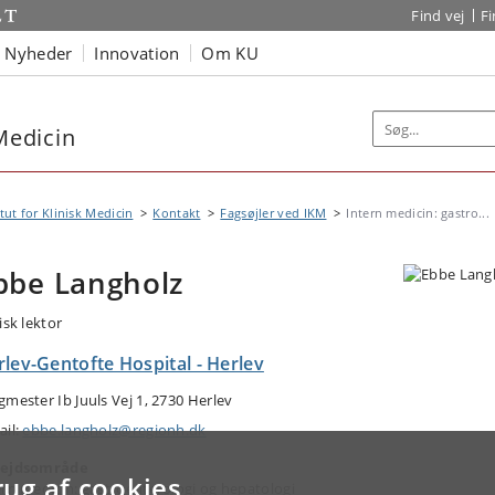
Find vej
F
Nyheder
Innovation
Om KU
 Medicin
itut for Klinisk Medicin
Kontakt
Fagsøjler ved IKM
Intern medicin: gastro...
bbe Langholz
isk lektor
lev-Gentofte Hospital - Herlev
gmester Ib Juuls Vej 1, 2730 Herlev
ail:
ebbe.langholz@regionh.dk
ejdsområde
rug af cookies
ern medicin: gastroenterologi og hepatologi