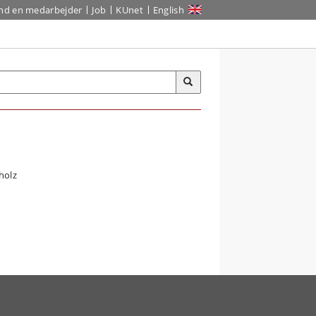
ind en medarbejder
Job
KUnet
English