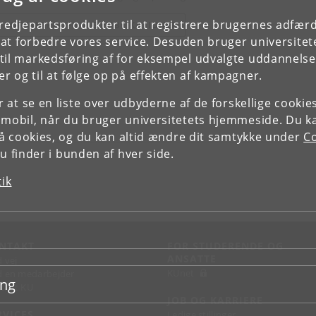
tredjepartsprodukter til at registrere brugernes adfæ
E FORSKERPROFIL OG PUBLIKATIONER
e at forbedre vores service. Desuden bruger universitet
il markedsføring af for eksempel udvalgte uddannelser e
r og til at følge op på effekten af kampagner.
or at se en liste over udbyderne af de forskellige cooki
 mobil, når du bruger universitetets hjemmeside. Du k
slå cookies, og du kan altid ændre dit samtykke under
Co
 finder i bunden af hver side.
tik
NTAKT
FOR STUDERENDE OG
ANSATTE
d vej
KUnet
d en medarbejder
ing
takt KU
JOB OG KARRIERE
RVICES
Ledige stillinger