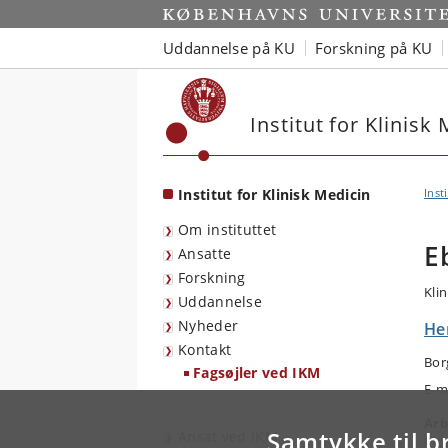
Start
Uddannelse på KU
Forskning på KU
Institut for Klinisk
Institut for Klinisk Medicin
Inst
Om instituttet
E
Ansatte
Forskning
Klin
Uddannelse
Nyheder
Her
Kontakt
Bor
Fagsøjler ved IKM
E-m
Arb
Samtykke til b
Ansat ved IKM
Int