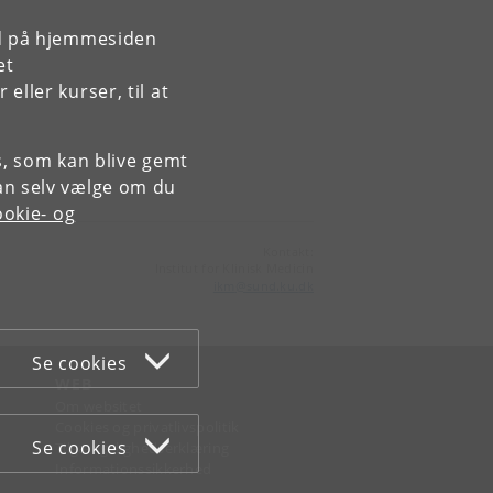
rd på hjemmesiden
et
ller kurser, til at
es, som kan blive gemt
an selv vælge om du
okie- og
Kontakt:
Institut for Klinisk Medicin
ikm
@
sund
.
ku
.
dk
Se cookies
WEB
Om websitet
Cookies og privatlivspolitik
Se cookies
Tilgængelighedserklæring
Informationssikkerhed